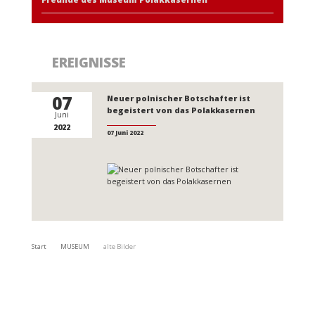
EREIGNISSE
07
Neuer polnischer Botschafter ist
begeistert von das Polakkasernen
Juni
2022
07 Juni 2022
Start
MUSEUM
alte Bilder