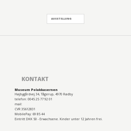
AUSSTELLUNG
KONTAKT
Museum Polakkasernen
Højbygårdvej 34, Tågerup, 4970 Rødby
telefon: 0045 25 77 92 01
mail:
CVR 35612831
MobilePay: 69 85 44
Eintritt DKK 50 - Erwachsene. Kinder unter 12 Jahren frei.