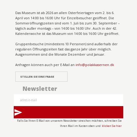
Das Museum ist ab 2026 an allen Osterfeiertagen vom 2. bis 6.
April von 14:00 bis 16:00 Uhr für Einzelbesucher geöffnet. Die
Sommeröffnungszeiten sind vom 1. Juli bis zum 30. September –
täglich außer montags – von 14:00 bis 16:00 Uhr. Auch in der 42.
Kalenderwoche ist das Museum von 14:00 bis 16:00 Uhr geöffnet.
Gruppenbesuche (mindestens 10 Personen) sind außerhalb der
regulären Öffnungszeiten fast das ganze Jahr über möglich.
Ausgenommen sind die Monate Dezember und Januar.
Anfragen können auch per E-Mail an
info@polakkasernen.dk
STELLEN SIE EINE FRAGE
Newsletter
send
Falls Sie Ihren E-Mail von unserem Newsletter streichen möchten, schreiben Sie
Ihren Mail im Kasten oben und
klicken Sie hier