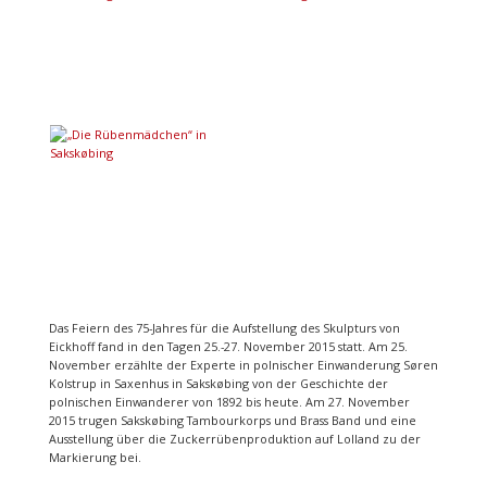
Das Feiern des 75-Jahres für die Aufstellung des Skulpturs von
Eickhoff fand in den Tagen 25.-27. November 2015 statt. Am 25.
November erzählte der Experte in polnischer Einwanderung Søren
Kolstrup in Saxenhus in Sakskøbing von der Geschichte der
polnischen Einwanderer von 1892 bis heute. Am 27. November
2015 trugen Sakskøbing Tambourkorps und Brass Band und eine
Ausstellung über die Zuckerrübenproduktion auf Lolland zu der
Markierung bei.