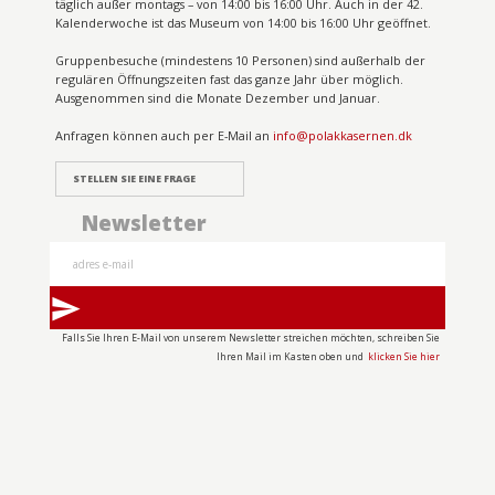
täglich außer montags – von 14:00 bis 16:00 Uhr. Auch in der 42.
Kalenderwoche ist das Museum von 14:00 bis 16:00 Uhr geöffnet.
Gruppenbesuche (mindestens 10 Personen) sind außerhalb der
regulären Öffnungszeiten fast das ganze Jahr über möglich.
Ausgenommen sind die Monate Dezember und Januar.
Anfragen können auch per E-Mail an
info@polakkasernen.dk
STELLEN SIE EINE FRAGE
Newsletter
send
Falls Sie Ihren E-Mail von unserem Newsletter streichen möchten, schreiben Sie
Ihren Mail im Kasten oben und
klicken Sie hier