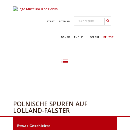
search
START
SITEMAP
DANSK
ENGLISH
POLSKI
DEUTSCH
list
POLNISCHE SPUREN AUF
LOLLAND-FALSTER
Etwas Geschichte