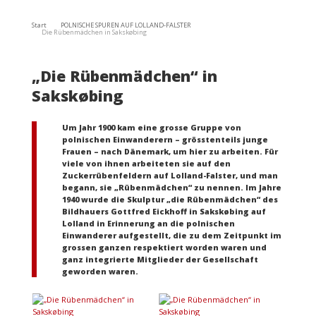
Start
POLNISCHE SPUREN AUF LOLLAND-FALSTER
Die Rübenmädchen in Sakskøbing
„Die Rübenmädchen“ in
Sakskøbing
Um Jahr 1900 kam eine grosse Gruppe von
polnischen Einwanderern – grösstenteils junge
Frauen – nach Dänemark, um hier zu arbeiten. Für
viele von ihnen arbeiteten sie auf den
Zuckerrübenfeldern auf Lolland-Falster, und man
begann, sie „Rübenmädchen“ zu nennen. Im Jahre
1940 wurde die Skulptur „die Rübenmädchen“ des
Bildhauers Gottfred Eickhoff in Sakskøbing auf
Lolland in Erinnerung an die polnischen
Einwanderer aufgestellt, die zu dem Zeitpunkt im
grossen ganzen respektiert worden waren und
ganz integrierte Mitglieder der Gesellschaft
geworden waren.