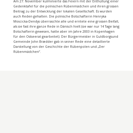
Am 27. November kulminierte das Feiern mit der Enthüllung einer
Gedenktafel für die polnischen Rübenmädchen und ihren grossen
Beitrag zu der Entwicklung der lokalen Gesellschaft. Es wurden
auch Reden gehalten. Die polnische Botschafterin Henryka
Moscicka-Dendys überraschte alle und erntete eine grossen Beifall,
als sie fast ihre ganze Rede in Dänisch hielt (sie war nur 14 Tage lang
Botschafterin gewesen, hatte aber im Jahre 2003 in Kopenhagen
für den Ostseerat gearbeitet). Der Bürgermeister in Guldborgsund
Gemeinde John Brædder gab in seiner Rede eine detaillierte
Darstellung von der Geschichte der Rübenpolen und „Der
Rübenmädchen“.