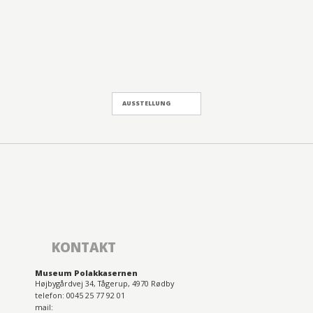
AUSSTELLUNG
KONTAKT
Museum Polakkasernen
Højbygårdvej 34, Tågerup, 4970 Rødby
telefon: 0045 25 77 92 01
mail: