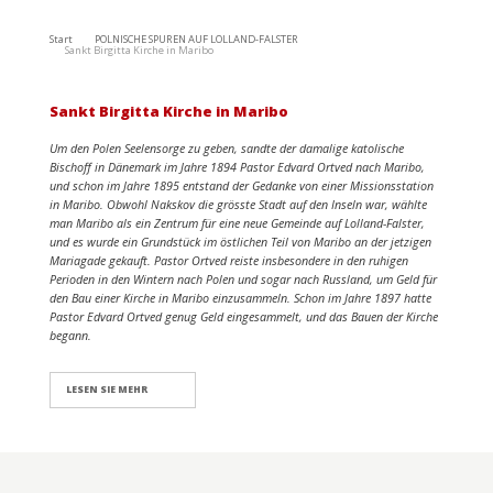
Start
POLNISCHE SPUREN AUF LOLLAND-FALSTER
Sankt Birgitta Kirche in Maribo
Sankt Birgitta Kirche in Maribo
Um den Polen Seelensorge zu geben, sandte der damalige katolische
Bischoff in Dänemark im Jahre 1894 Pastor Edvard Ortved nach Maribo,
und schon im Jahre 1895 entstand der Gedanke von einer Missionsstation
in Maribo. Obwohl Nakskov die grösste Stadt auf den Inseln war, wählte
man Maribo als ein Zentrum für eine neue Gemeinde auf Lolland-Falster,
und es wurde ein Grundstück im östlichen Teil von Maribo an der jetzigen
Mariagade gekauft. Pastor Ortved reiste insbesondere in den ruhigen
Perioden in den Wintern nach Polen und sogar nach Russland, um Geld für
den Bau einer Kirche in Maribo einzusammeln. Schon im Jahre 1897 hatte
Pastor Edvard Ortved genug Geld eingesammelt, und das Bauen der Kirche
begann.
LESEN SIE MEHR