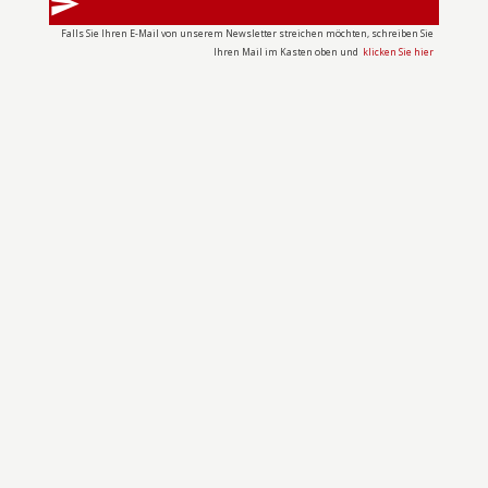
send
Falls Sie Ihren E-Mail von unserem Newsletter streichen möchten, schreiben Sie
Ihren Mail im Kasten oben und
klicken Sie hier