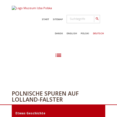
search
START
SITEMAP
DANSK
ENGLISH
POLSKI
DEUTSCH
list
POLNISCHE SPUREN AUF
LOLLAND-FALSTER
Etwas Geschichte