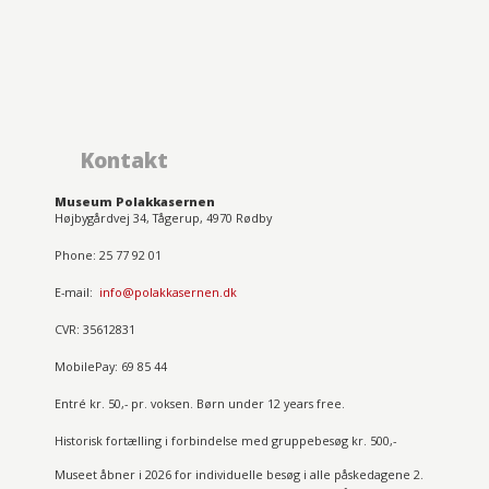
Kontakt
Museum Polakkasernen
Højbygårdvej 34, Tågerup, 4970 Rødby
Phone: 25 77 92 01
E-mail:
info@polakkasernen.dk
CVR: 35612831
MobilePay: 69 85 44
Entré kr. 50,- pr. voksen. Børn under 12 years free.
Historisk fortælling i forbindelse med gruppebesøg kr. 500,-
Museet åbner i 2026 for individuelle besøg i alle påskedagene 2.