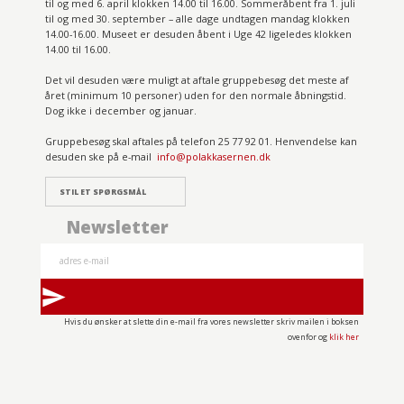
til og med 6. april klokken 14.00 til 16.00. Sommeråbent fra 1. juli
til og med 30. september – alle dage undtagen mandag klokken
14.00-16.00. Museet er desuden åbent i Uge 42 ligeledes klokken
14.00 til 16.00.
Det vil desuden være muligt at aftale gruppebesøg det meste af
året (minimum 10 personer) uden for den normale åbningstid.
Dog ikke i december og januar.
Gruppebesøg skal aftales på telefon 25 77 92 01. Henvendelse kan
desuden ske på e-mail
info@polakkasernen.dk
STIL ET SPØRGSMÅL
Newsletter
send
Hvis du ønsker at slette din e-mail fra vores newsletter skriv mailen i boksen
ovenfor og
klik her