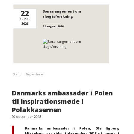
22
Særarrangement om
slægtsforskning
august
2026
22 august 2026
Start
Begivenheder
Danmarks ambassadør i Polen
til inspirationsmøde i
Polakkasernen
20 december 2018
Danmarks ambassadør i Polen, Ole Egberg
Mikkelsen, var sidst i december 2018 på besøg i