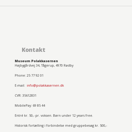
Kontakt
Museum Polakkasernen
Højbygårdvej 34, Tågerup, 4970 Rødby
Phone: 25 77 92 01
E-mail:
info@polakkasernen.dk
CVR: 35612831
MobilePay: 69 85 44
Entré kr. 50,- pr. voksen. Børn under 12 years free.
Historisk fortælling i forbindelse med gruppebesøg kr. 500,-