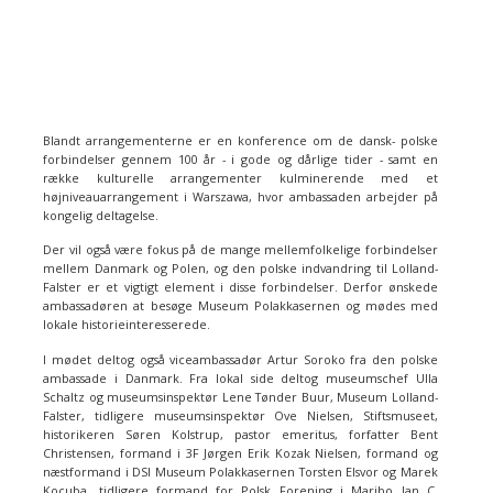
Blandt arrangementerne er en konference om de dansk- polske
forbindelser gennem 100 år - i gode og dårlige tider - samt en
række kulturelle arrangementer kulminerende med et
højniveauarrangement i Warszawa, hvor ambassaden arbejder på
kongelig deltagelse.
Der vil også være fokus på de mange mellemfolkelige forbindelser
mellem Danmark og Polen, og den polske indvandring til Lolland-
Falster er et vigtigt element i disse forbindelser. Derfor ønskede
ambassadøren at besøge Museum Polakkasernen og mødes med
lokale historieinteresserede.
I mødet deltog også viceambassadør Artur Soroko fra den polske
ambassade i Danmark. Fra lokal side deltog museumschef Ulla
Schaltz og museumsinspektør Lene Tønder Buur, Museum Lolland-
Falster, tidligere museumsinspektør Ove Nielsen, Stiftsmuseet,
historikeren Søren Kolstrup, pastor emeritus, forfatter Bent
Christensen, formand i 3F Jørgen Erik Kozak Nielsen, formand og
næstformand i DSI Museum Polakkasernen Torsten Elsvor og Marek
Kocuba, tidligere formand for Polsk Forening i Maribo Jan C.