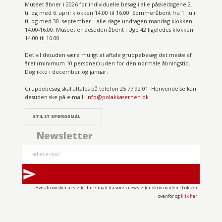
Museet åbner i 2026 for individuelle besøg i alle påskedagene 2.
til og med 6. april klokken 14.00 til 16.00. Sommeråbent fra 1. juli
til og med 30. september – alle dage undtagen mandag klokken
14.00-16.00. Museet er desuden åbent i Uge 42 ligeledes klokken
14.00 til 16.00.
Det vil desuden være muligt at aftale gruppebesøg det meste af
året (minimum 10 personer) uden for den normale åbningstid.
Dog ikke i december og januar.
Gruppebesøg skal aftales på telefon 25 77 92 01. Henvendelse kan
desuden ske på e-mail
info@polakkasernen.dk
STIL ET SPØRGSMÅL
Newsletter
send
Hvis du ønsker at slette din e-mail fra vores newsletter skriv mailen i boksen
ovenfor og
klik her