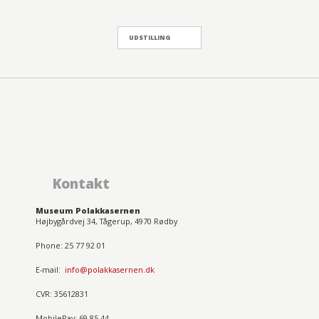
UDSTILLING
Kontakt
Museum Polakkasernen
Højbygårdvej 34, Tågerup, 4970 Rødby
Phone: 25 77 92 01
E-mail:
info@polakkasernen.dk
CVR: 35612831
MobilePay: 69 85 44