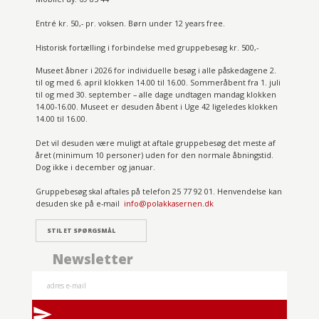
Entré kr. 50,- pr. voksen. Børn under 12 years free.
Historisk fortælling i forbindelse med gruppebesøg kr. 500,-
Museet åbner i 2026 for individuelle besøg i alle påskedagene 2.
til og med 6. april klokken 14.00 til 16.00. Sommeråbent fra 1. juli
til og med 30. september – alle dage undtagen mandag klokken
14.00-16.00. Museet er desuden åbent i Uge 42 ligeledes klokken
14.00 til 16.00.
Det vil desuden være muligt at aftale gruppebesøg det meste af
året (minimum 10 personer) uden for den normale åbningstid.
Dog ikke i december og januar.
Gruppebesøg skal aftales på telefon 25 77 92 01. Henvendelse kan
desuden ske på e-mail
info@polakkasernen.dk
STIL ET SPØRGSMÅL
Newsletter
send