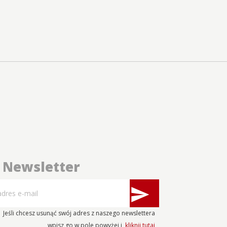
Newsletter
send
Jeśli chcesz usunąć swój adres z naszego newslettera
wpisz go w pole powyżej i
kliknij tutaj