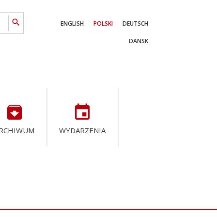
search
ENGLISH
POLSKI
DEUTSCH
DANSK
archive
event
RCHIWUM
WYDARZENIA