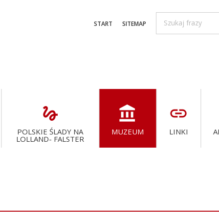
START
SITEMAP
gesture
account_balance
link
POLSKIE ŚLADY NA
MUZEUM
LINKI
A
LOLLAND- FALSTER